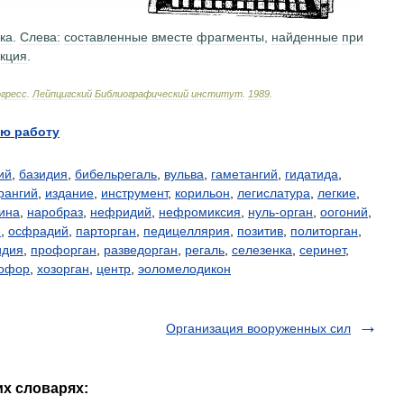
ка
.
Слева:
составленные
вместе
фрагменты
,
найденные
при
укция
.
гресс
.
Лейпцигский
Библиографический
институт
.
1989
.
ю работу
ий
,
базидия
,
бибельрегаль
,
вульва
,
гаметангий
,
гидатида
,
рангий
,
издание
,
инструмент
,
корильон
,
легислатура
,
легкие
,
ина
,
наробраз
,
нефридий
,
нефромиксия
,
нуль-орган
,
оогоний
,
е
,
осфрадий
,
парторган
,
педицеллярия
,
позитив
,
политорган
,
идия
,
профорган
,
разведорган
,
регаль
,
селезенка
,
серинет
,
офор
,
хозорган
,
центр
,
эоломелодикон
Организация вооруженных сил
их словарях: