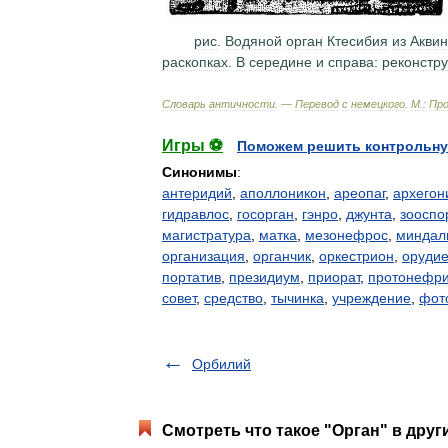
рис
.
Водяной
орган
Ктесибия
из
Аквин
раскопках
.
В
середине
и
справа:
реконстр
Словарь
античности
. —
Перевод
с
немецкого
.
М
.
:
Про
Игры ⚽
Поможем решить контрольну
Синонимы
:
антеридий
,
аполлоникон
,
ареопаг
,
архегон
гидравлос
,
госорган
,
гэнро
,
джунта
,
зооспо
магистратура
,
матка
,
мезонефрос
,
миндал
организация
,
органчик
,
оркестрион
,
оруди
портатив
,
президиум
,
приорат
,
протонефр
совет
,
средство
,
тычинка
,
учреждение
,
фот
Орбилий
Смотреть что такое "Орган" в друг