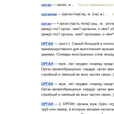
орган
— орган, а …
Русский орфографический
організм
— [орган’і/зм] му, м. (на) м і …
О
орган
— • орган [часть тела] сущ., м., упо
(вижу) что? орган, чем? органом, о чём? об
(вижу) что? органы, чем? органами, о ч
ОРГАН
— (англ.). Самый большой и полно
преимущественно для выполнения музыки с
церквах. Словарь иностранных слов, вош
ОРГАН
— муж., лат. орудие, снаряд, средст
Орган кровообращенья, сердце; орган зрен
стройный и связный во всех частях свои
ОРГАН
— муж., лат. орудие, снаряд, средст
Орган кровообращенья, сердце; орган зрен
стройный и связный во всех частях свои
ОРГАН
— 1. ОРГАН, органа, муж. (греч. o
труб или камер, в которые мехами нагнетае