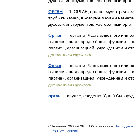
духовых инструментов. Ресторанный орг
ОРГАН
— 1. ОРГАН, органа, муж. (греч. o
труб или камер, в которые мехами нагнетае
духовых инструментов. Ресторанный орг
Орган
— I орган м. Часть животного или 
выполняющая определённые функции. II ор
партией, организацией, учреждением и
русского языка Ефремовой
Орган
— I орган м. Часть животного или 
выполняющая определённые функции. II ор
партией, организацией, учреждением и
русского языка Ефремовой
орган
— орудие, средство (Даль) См. ор
© Академик, 2000-2026
Обратная связь:
Техподдерж
👣 Путешествия