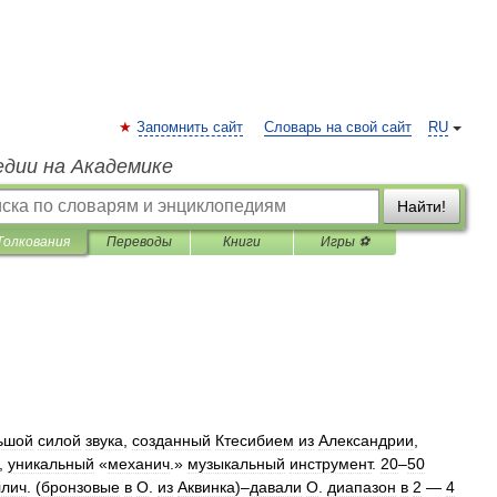
Запомнить сайт
Словарь на свой сайт
RU
едии на Академике
Найти!
Толкования
Переводы
Книги
Игры ⚽
ьшой
силой
звука
,
созданный
Ктесибием
из
Александрии
,
),
уникальный
«
механич
.»
музыкальный
инструмент
.
20
–
50
ллич
. (
бронзовые
в
О
.
из
Аквинка
)–
давали
О
.
диапазон
в
2
—
4