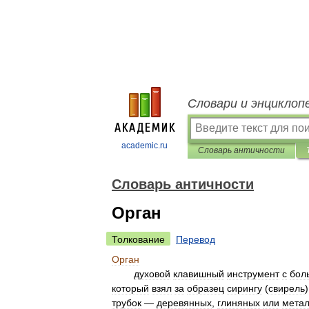
Словари и энциклоп
academic.ru
Словарь античности
Словарь античности
Орган
Толкование
Перевод
Орган
духовой
клавишный
инструмент
с
бол
который
взял
за
образец
сирингу
(
свирель
трубок
—
деревянных
,
глиняных
или
мета