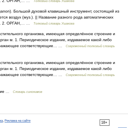
ан. 2. ОРГАН,… …
Толковый словарь Ушакова
rganon). Большой духовой клавишный инструмент, состоящий из
тся воздух (муз.). || Название разного рода автоматических
ан. 2. ОРГАН,… …
Толковый словарь Ушакова
растительного организма, имеющая определённое строение и
ган м. 1. Периодическое издание, издаваемое какой либо
 отражающее соответствующие… …
Современный толковый словарь
растительного организма, имеющая определённое строение и
ган м. 1. Периодическое издание, издаваемое какой либо
 отражающее соответствующие… …
Современный толковый словарь
удие …
Словарь синонимов
ка
,
Реклама на сайте
18+