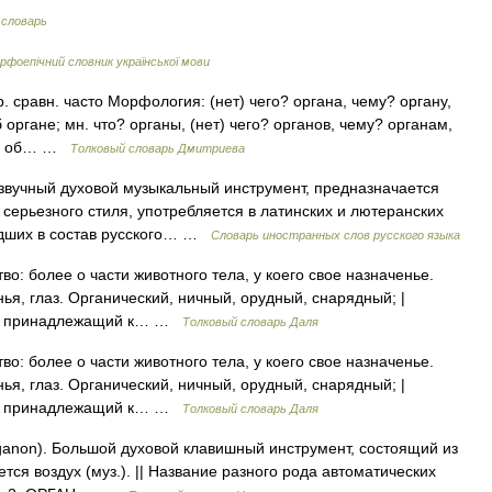
 словарь
рфоепічний словник української мови
тр. сравн. часто Морфология: (нет) чего? органа, чему? органу,
 органе; мн. что? органы, (нет) чего? органов, чему? органам,
ём? об… …
Толковый словарь Дмитриева
звучный духовой музыкальный инструмент, предназначается
ерьезного стиля, употребляется в латинских и лютеранских
едших в состав русского… …
Словарь иностранных слов русского языка
во: более о части животного тела, у коего свое назначенье.
ья, глаз. Органический, ничный, орудный, снарядный; |
х; | принадлежащий к… …
Толковый словарь Даля
во: более о части животного тела, у коего свое назначенье.
ья, глаз. Органический, ничный, орудный, снарядный; |
х; | принадлежащий к… …
Толковый словарь Даля
rganon). Большой духовой клавишный инструмент, состоящий из
тся воздух (муз.). || Название разного рода автоматических