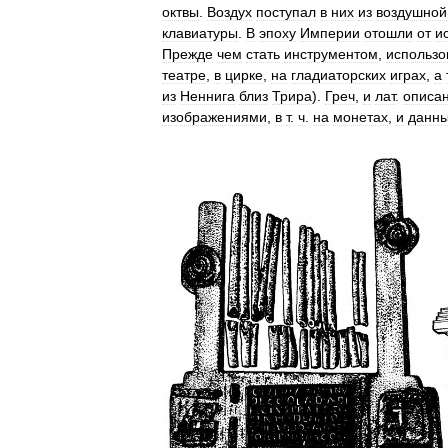
октвы
.
Воздух
поступал
в
них
из
воздушной
клавиатуры
.
В
эпоху
Империи
отошли
от
и
Прежде
чем
стать
инструментом
,
использ
театре
,
в
цирке
,
на
гладиаторских
играх
,
а
из
Неннига
близ
Трира
).
Греч
,
и
лат
.
описа
изображениями
,
в
т
.
ч
.
на
монетах
,
и
данн