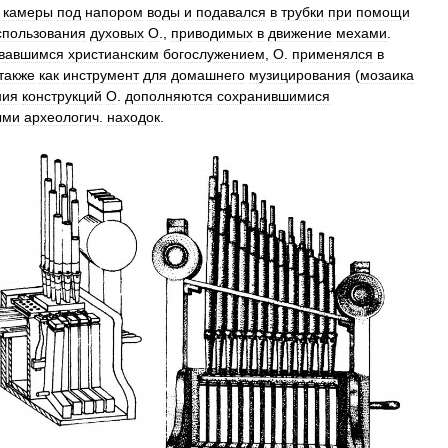
камеры
под
напором
воды
и
подавался
в
трубки
при
помощи
спользования
духовых
О
.,
приводимых
в
движение
мехами
.
овавшимся
христианским
богослужением
,
О
.
применялся
в
также
как
инструмент
для
домашнего
музицирования
(
мозаика
ния
конструкций
О
.
дополняются
сохранившимися
ыми
археологич
.
находок
.